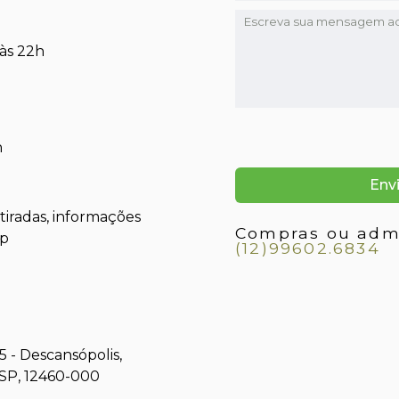
 às 22h
h
iradas, informações
Compras ou admi
pp
(12)99602.6834
5 - Descansópolis,
SP, 12460-000