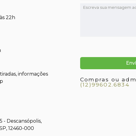
 às 22h
h
iradas, informações
Compras ou admi
pp
(12)99602.6834
5 - Descansópolis,
SP, 12460-000