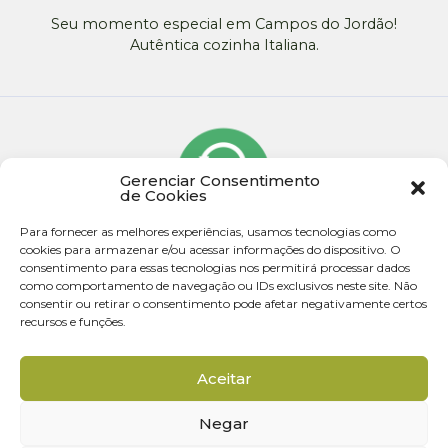
Seu momento especial em Campos do Jordão!
Autêntica cozinha Italiana.
Gerenciar Consentimento
de Cookies
Para fornecer as melhores experiências, usamos tecnologias como
cookies para armazenar e/ou acessar informações do dispositivo. O
consentimento para essas tecnologias nos permitirá processar dados
como comportamento de navegação ou IDs exclusivos neste site. Não
consentir ou retirar o consentimento pode afetar negativamente certos
recursos e funções.
© 2026 - Todos os direitos reservados
Aceitar
Desenvolvido por Rota Criativa
Negar