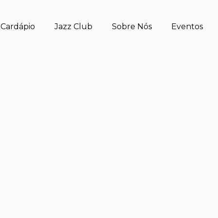
Cardápio
Jazz Club
Sobre Nós
Eventos