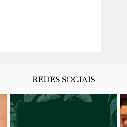
REDES SOCIAIS