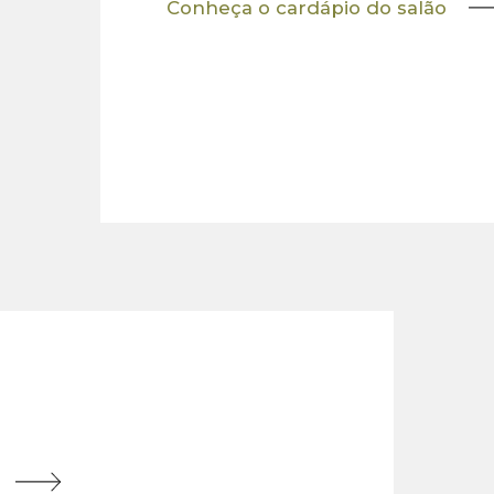
Conheça o cardápio do salão