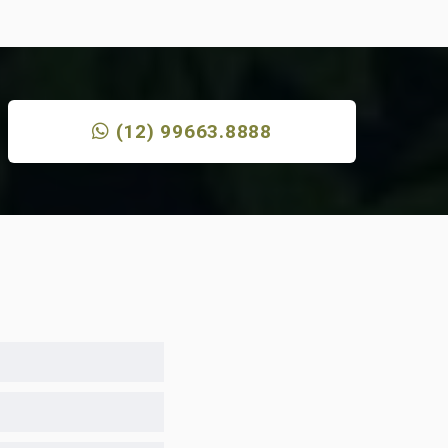
(12) 99663.8888