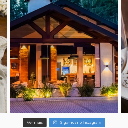
Ver mais
Siga-nos no Instagram