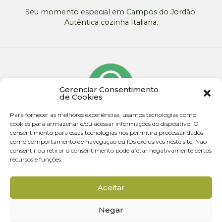
Seu momento especial em Campos do Jordão!
Autêntica cozinha Italiana.
Gerenciar Consentimento
de Cookies
Para fornecer as melhores experiências, usamos tecnologias como
cookies para armazenar e/ou acessar informações do dispositivo. O
consentimento para essas tecnologias nos permitirá processar dados
como comportamento de navegação ou IDs exclusivos neste site. Não
consentir ou retirar o consentimento pode afetar negativamente certos
recursos e funções.
© 2026 - Todos os direitos reservados
Aceitar
Desenvolvido por Rota Criativa
Negar