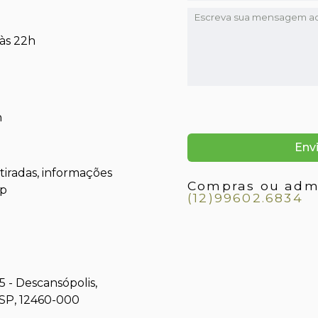
 às 22h
h
iradas, informações
Compras ou admi
pp
(12)99602.6834
5 - Descansópolis,
SP, 12460-000