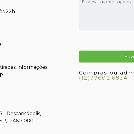
 às 22h
h
iradas, informações
Compras ou admi
pp
(12)99602.6834
5 - Descansópolis,
SP, 12460-000